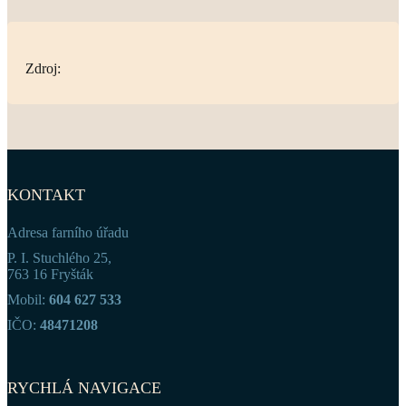
Zdroj:
KONTAKT
Adresa farního úřadu
P. I. Stuchlého 25,
763 16 Fryšták
Mobil:
604 627 533
IČO:
48471208
RYCHLÁ NAVIGACE