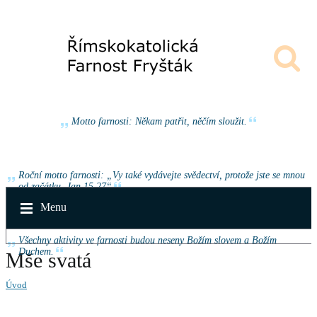
Motto farnosti: Někam patřit, něčím sloužit.
Roční motto farnosti: „Vy také vydávejte svědectví, protože jste se mnou
od začátku. Jan 15,27“
Menu
Všechny aktivity ve farnosti budou neseny Božím slovem a Božím
Duchem.
Mše svatá
Úvod