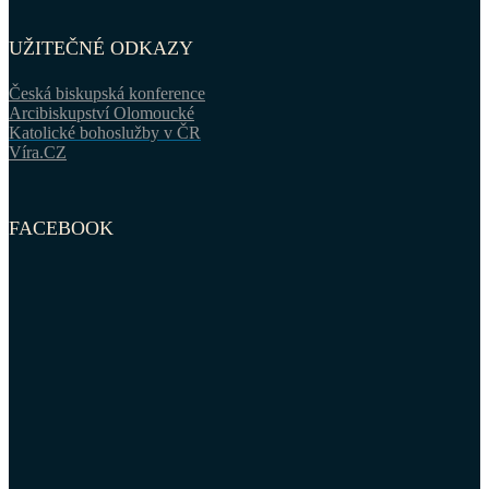
UŽITEČNÉ ODKAZY
Česká biskupská konference
Arcibiskupství Olomoucké
Katolické bohoslužby v ČR
Víra.CZ
FACEBOOK