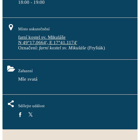
18:00 - 19:00
Místo uskutečnění
farní kostel sv. Mikuláše
N 49°17.0664', E 17°41.1174'
Označení:
farní kostel sv. Mikuláše
(Fryšták)
Zařazení
Mše svatá
Sdílejte událost