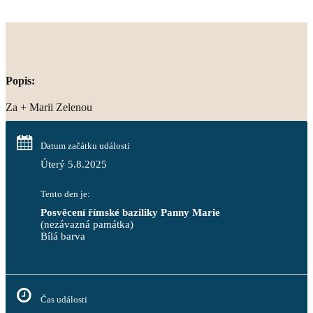
Popis:
Za + Marii Zelenou
Datum začátku události
Úterý 5.8.2025
Tento den je:
Posvěcení římské baziliky Panny Marie
(nezávazná památka)
Bílá barva                                                                            
Čas události