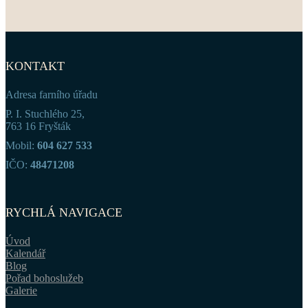
KONTAKT
Adresa farního úřadu
P. I. Stuchlého 25,
763 16 Fryšták
Mobil:
604 627 533
IČO:
48471208
RYCHLÁ NAVIGACE
Úvod
Kalendář
Blog
Pořad bohoslužeb
Galerie